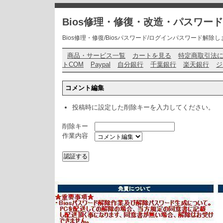
Bios修理・修復・改造・パスワー
Bios修理・修復/Biosパスワード/ログインパスワード解除します・ お問い
商品・サービス一覧
カートを見る
特定商取引法
トCOM
Paypal
自分銀行
千葉銀行
楽天銀行
ジ
コメント編集
投稿時に設定した削除キーを入力してください。
削除キー
作業内容