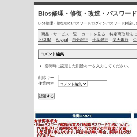
Bios修理・修復・改造・パスワー
Bios修理・修復/Biosパスワード/ログインパスワード解除します・ お問い
商品・サービス一覧
カートを見る
特定商取引法
トCOM
Paypal
自分銀行
千葉銀行
楽天銀行
ジ
コメント編集
投稿時に設定した削除キーを入力してください。
削除キー
作業内容