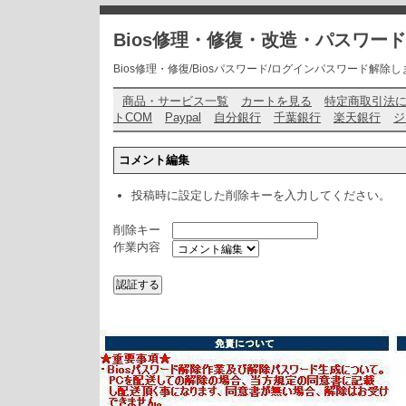
Bios修理・修復・改造・パスワー
Bios修理・修復/Biosパスワード/ログインパスワード解除します・ お問い
商品・サービス一覧
カートを見る
特定商取引法
トCOM
Paypal
自分銀行
千葉銀行
楽天銀行
ジ
コメント編集
投稿時に設定した削除キーを入力してください。
削除キー
作業内容