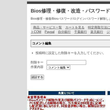
Bios修理・修復・改造・パスワー
Bios修理・修復/Biosパスワード/ログインパスワード解除します・ お問い
商品・サービス一覧
カートを見る
特定商取引法
トCOM
Paypal
自分銀行
千葉銀行
楽天銀行
ジ
コメント編集
投稿時に設定した削除キーを入力してください。
削除キー
作業内容