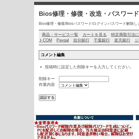
Bios修理・修復・改造・パスワー
Bios修理・修復/Biosパスワード/ログインパスワード解除します・ お問い
商品・サービス一覧
カートを見る
特定商取引法
トCOM
Paypal
自分銀行
千葉銀行
楽天銀行
ジ
コメント編集
投稿時に設定した削除キーを入力してください。
削除キー
作業内容