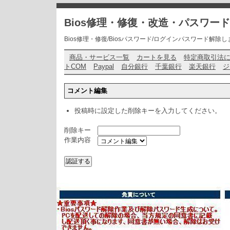
Bios修理・修復・改造・パスワー
Bios修理・修復/Biosパスワード/ログインパスワード解除します・ お問い
商品・サービス一覧
カートを見る
特定商取引法
トCOM
Paypal
自分銀行
千葉銀行
楽天銀行
ジ
コメント編集
投稿時に設定した削除キーを入力してください。
削除キー
作業内容