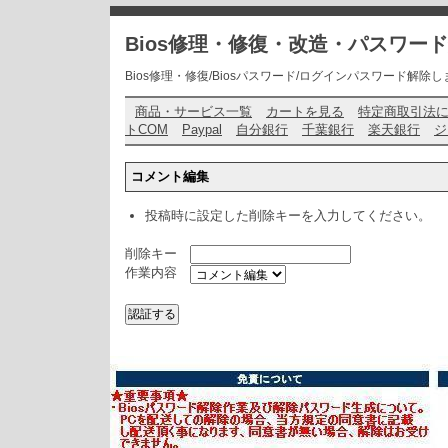
Bios修理・修復・改造・パスワー
Bios修理・修復/Biosパスワード/ログインパスワード解除します・ お問い
商品・サービス一覧
カートを見る
特定商取引法
トCOM
Paypal
自分銀行
千葉銀行
楽天銀行
ジ
コメント編集
投稿時に設定した削除キーを入力してください。
削除キー
作業内容