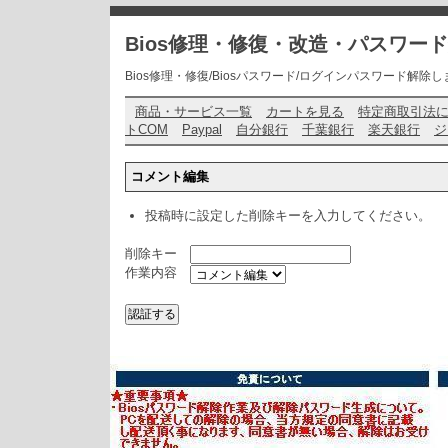
Bios修理・修復・改造・パスワー
Bios修理・修復/Biosパスワード/ログインパスワード解除します・ お問い
商品・サービス一覧
カートを見る
特定商取引法
トCOM
Paypal
自分銀行
千葉銀行
楽天銀行
ジ
コメント編集
投稿時に設定した削除キーを入力してください。
削除キー
作業内容