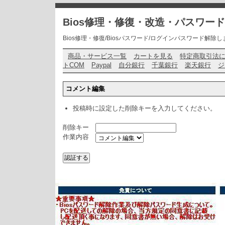
Bios修理・修復・改造・パスワー
Bios修理・修復/Biosパスワード/ログインパスワード解除します・ お問い
商品・サービス一覧
カートを見る
特定商取引法
トCOM
Paypal
自分銀行
千葉銀行
楽天銀行
ジ
コメント編集
投稿時に設定した削除キーを入力してください。
削除キー
作業内容