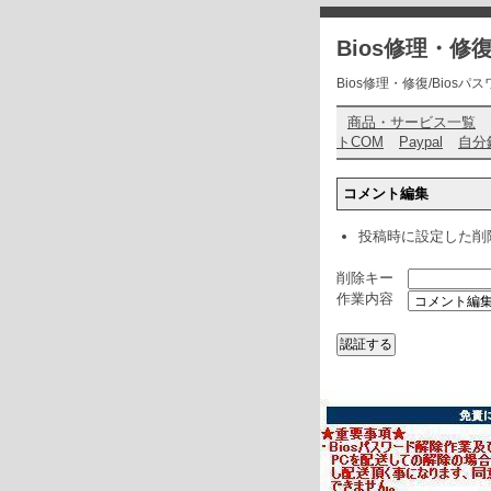
Bios修理・
Bios修理・修復/Biosパスワ
商品・サービス一覧
トCOM
Paypal
自分
コメント編集
投稿時に設定した削
削除キー
作業内容