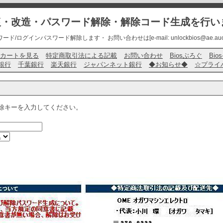
修復・改造・パスワード解除・解除コード生成を行い
ード/ログインパスワード解除します・ お問い合わせは[e-mail: unlockbios@ae.auone-
カートを見る
特定商取引法による記載
お問い合わせ
Biosぶろぐ
Bio
銀行
千葉銀行
楽天銀行
ジャパンネット銀行
◆お知らせ◆
☆プライ
除キーを入力してください。