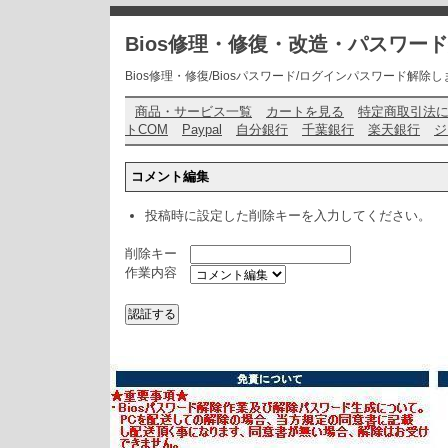
Bios修理・修復・改造・パスワー
Bios修理・修復/Biosパスワード/ログインパスワード解除します・ お問い
商品・サービス一覧
カートを見る
特定商取引法
トCOM
Paypal
自分銀行
千葉銀行
楽天銀行
ジ
コメント編集
投稿時に設定した削除キーを入力してください。
削除キー
作業内容