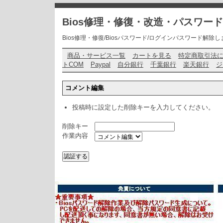
Bios修理・修復・改造・パスワー
Bios修理・修復/Biosパスワード/ログインパスワード解除します・ お問い
商品・サービス一覧
カートを見る
特定商取引法
トCOM
Paypal
自分銀行
千葉銀行
楽天銀行
ジ
コメント編集
投稿時に設定した削除キーを入力してください。
削除キー
作業内容