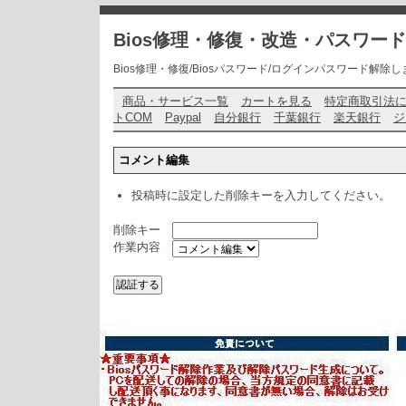
Bios修理・修復・改造・パスワー
Bios修理・修復/Biosパスワード/ログインパスワード解除します・ お問い
商品・サービス一覧
カートを見る
特定商取引法
トCOM
Paypal
自分銀行
千葉銀行
楽天銀行
ジ
コメント編集
投稿時に設定した削除キーを入力してください。
削除キー
作業内容