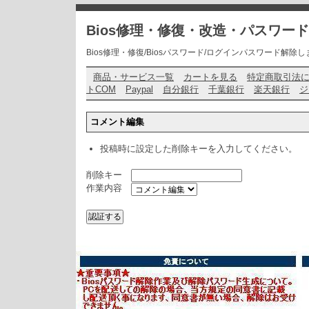
Bios修理・修復・改造・パスワー
Bios修理・修復/Biosパスワード/ログインパスワード解除します・ お問い
商品・サービス一覧
カートを見る
特定商取引法
トCOM
Paypal
自分銀行
千葉銀行
楽天銀行
ジ
コメント編集
投稿時に設定した削除キーを入力してください。
削除キー
作業内容