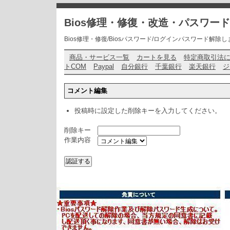
Bios修理・修復・改造・パスワー
Bios修理・修復/Biosパスワード/ログインパスワード解除します・ お問い
商品・サービス一覧
カートを見る
特定商取引法
トCOM
Paypal
自分銀行
千葉銀行
楽天銀行
ジ
コメント編集
投稿時に設定した削除キーを入力してください。
削除キー
作業内容