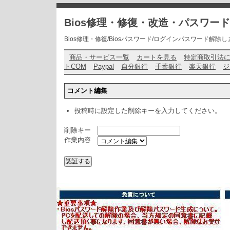
Bios修理・修復・改造・パスワー
Bios修理・修復/Biosパスワード/ログインパスワード解除します・ お問い
商品・サービス一覧
カートを見る
特定商取引法
トCOM
Paypal
自分銀行
千葉銀行
楽天銀行
ジ
コメント編集
投稿時に設定した削除キーを入力してください。
削除キー
作業内容