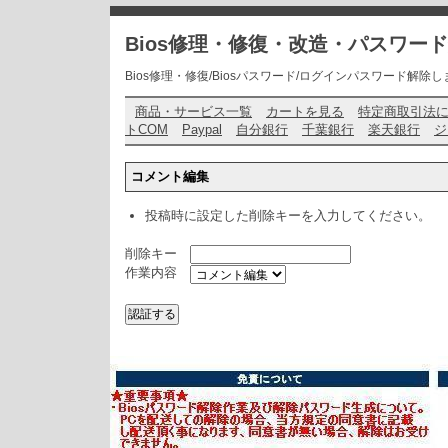
Bios修理・修復・改造・パスワー
Bios修理・修復/Biosパスワード/ログインパスワード解除します・ お問い
商品・サービス一覧
カートを見る
特定商取引法
トCOM
Paypal
自分銀行
千葉銀行
楽天銀行
ジ
コメント編集
投稿時に設定した削除キーを入力してください。
削除キー
作業内容