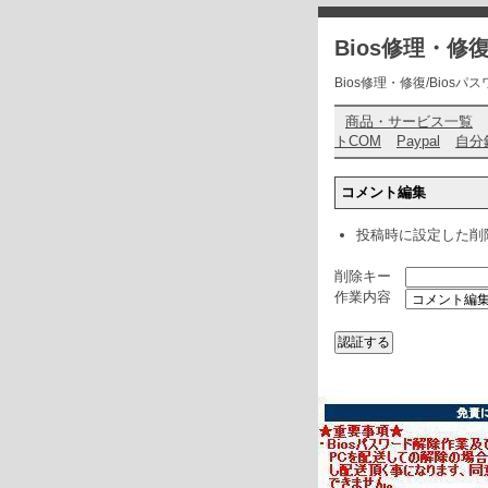
Bios修理・
Bios修理・修復/Biosパスワ
商品・サービス一覧
トCOM
Paypal
自分
コメント編集
投稿時に設定した削
削除キー
作業内容