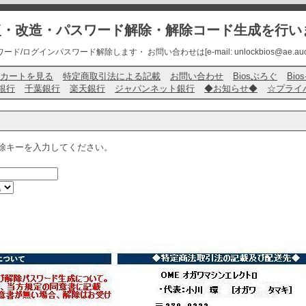
修復・改造・パスワード解除・解除コード生成を行い
ード/ログインパスワード解除します・ お問い合わせは[e-mail: unlockbios@ae.auone-
カートを見る
特定商取引法による記載
お問い合わせ
Biosぶろぐ
Bio
銀行
千葉銀行
楽天銀行
ジャパンネット銀行
◆お知らせ◆
☆プライ
除キーを入力してください。