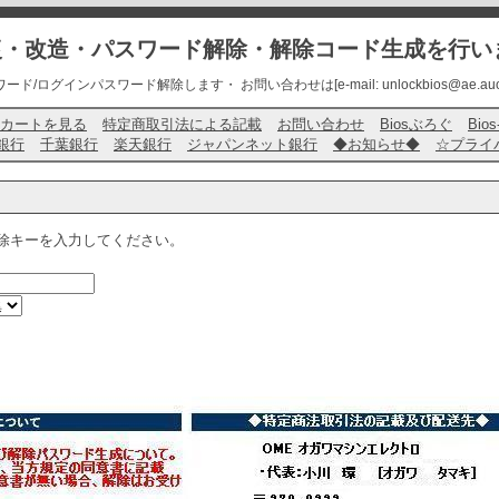
修復・改造・パスワード解除・解除コード生成を行い
ード/ログインパスワード解除します・ お問い合わせは[e-mail: unlockbios@ae.auone-
カートを見る
特定商取引法による記載
お問い合わせ
Biosぶろぐ
Bio
銀行
千葉銀行
楽天銀行
ジャパンネット銀行
◆お知らせ◆
☆プライ
除キーを入力してください。