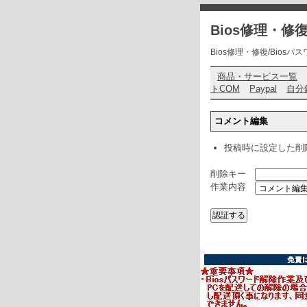
Bios修理・
Bios修理・修復/Biosパスワ
商品・サービス一覧
トCOM
Paypal
自分
コメント編集
投稿時に設定した削
削除キー
作業内容