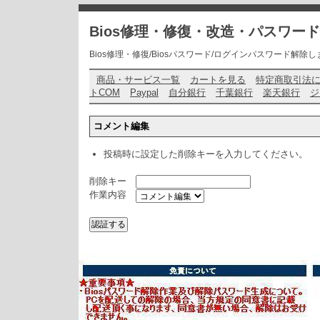
Bios修理・修復・改造・パスワー
Bios修理・修復/Biosパスワード/ログインパスワード解除します・ お問い
商品・サービス一覧
カートを見る
特定商取引法
トCOM
Paypal
自分銀行
千葉銀行
楽天銀行
ジ
コメント編集
投稿時に設定した削除キーを入力してください。
削除キー
作業内容