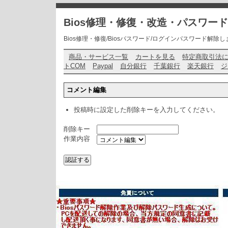
Bios修理・修復・改造・パスワー
Bios修理・修復/Biosパスワード/ログインパスワード解除します・ お問い
商品・サービス一覧
カートを見る
特定商取引法
トCOM
Paypal
自分銀行
千葉銀行
楽天銀行
ジ
コメント編集
投稿時に設定した削除キーを入力してください。
削除キー
作業内容