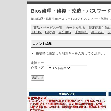
Bios修理・修復・改造・パスワー
Bios修理・修復/Biosパスワード/ログインパスワード解除します・ お問い
商品・サービス一覧
カートを見る
特定商取引法
トCOM
Paypal
自分銀行
千葉銀行
楽天銀行
ジ
コメント編集
投稿時に設定した削除キーを入力してください。
削除キー
作業内容