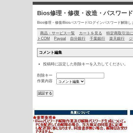
Bios修理・修復・改造・パスワー
Bios修理・修復/Biosパスワード/ログインパスワード解除します・ お問い
商品・サービス一覧
カートを見る
特定商取引法
トCOM
Paypal
自分銀行
千葉銀行
楽天銀行
ジ
コメント編集
投稿時に設定した削除キーを入力してください。
削除キー
作業内容