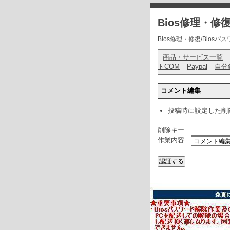
Bios修理・
Bios修理・修復/Biosパスワ
商品・サービス一覧
トCOM
Paypal
自分
コメント編集
投稿時に設定した削
削除キー
作業内容