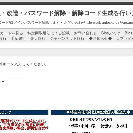
修復・改造・パスワード解除・解除コード生成を行い
ード/ログインパスワード解除します・ お問い合わせは[e-mail: unlockbios@ae.auone-
カートを見る
特定商取引法による記載
お問い合わせ
Biosぶろぐ
Bio
銀行
千葉銀行
楽天銀行
ジャパンネット銀行
◆お知らせ◆
☆プライ
除キーを入力してください。