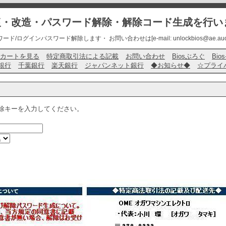
修復・改造・パスワード解除・解除コード生成を行い
ード/ログインパスワード解除します・ お問い合わせは[e-mail: unlockbios@ae.auone-
カートを見る
特定商取引法による記載
お問い合わせ
Biosぶろぐ
Bio
銀行
千葉銀行
楽天銀行
ジャパンネット銀行
◆お知らせ◆
☆プライ
除キーを入力してください。