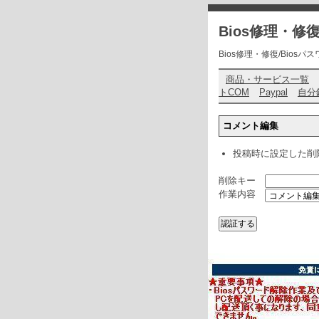
Bios修理・
Bios修理・修復/Biosパスワ
商品・サービス一覧
トCOM
Paypal
自分
コメント編集
投稿時に設定した削
削除キー
作業内容