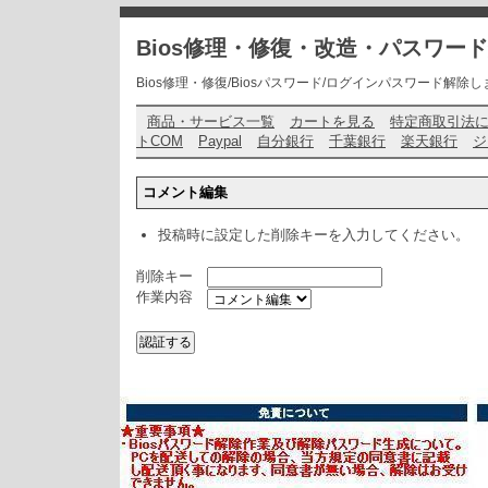
Bios修理・修復・改造・パスワー
Bios修理・修復/Biosパスワード/ログインパスワード解除します・ お問い
商品・サービス一覧
カートを見る
特定商取引法
トCOM
Paypal
自分銀行
千葉銀行
楽天銀行
ジ
コメント編集
投稿時に設定した削除キーを入力してください。
削除キー
作業内容