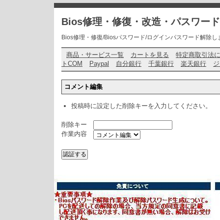
Bios修理・修復・改造・パスワー
Bios修理・修復/Biosパスワード/ログインパスワード解除します・ お問い
商品・サービス一覧
カートを見る
特定商取引法
トCOM
Paypal
自分銀行
千葉銀行
楽天銀行
ジ
コメント編集
投稿時に設定した削除キーを入力してください。
削除キー
作業内容