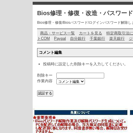
Bios修理・修復・改造・パスワー
Bios修理・修復/Biosパスワード/ログインパスワード解除します・ お問い
商品・サービス一覧
カートを見る
特定商取引法
トCOM
Paypal
自分銀行
千葉銀行
楽天銀行
ジ
コメント編集
投稿時に設定した削除キーを入力してください。
削除キー
作業内容