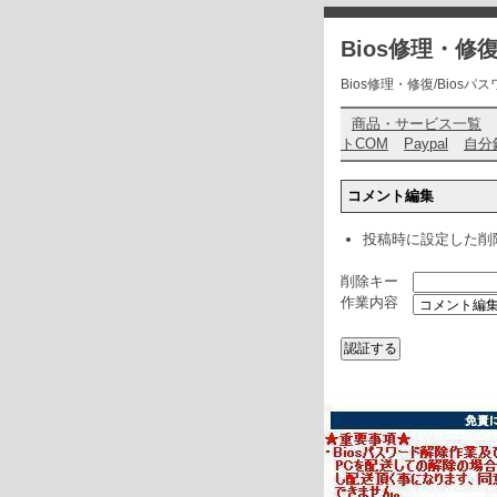
Bios修理・
Bios修理・修復/Biosパスワ
商品・サービス一覧
トCOM
Paypal
自分
コメント編集
投稿時に設定した削
削除キー
作業内容