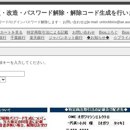
修復・改造・パスワード解除・解除コード生成を行い
ード/ログインパスワード解除します・ お問い合わせは[e-mail: unlockbios@ae.auone-
カートを見る
特定商取引法による記載
お問い合わせ
Biosぶろぐ
Bio
銀行
千葉銀行
楽天銀行
ジャパンネット銀行
◆お知らせ◆
☆プライ
除キーを入力してください。