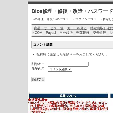
Bios修理・修復・改造・パスワー
Bios修理・修復/Biosパスワード/ログインパスワード解除します・ お問い
商品・サービス一覧
カートを見る
特定商取引法
トCOM
Paypal
自分銀行
千葉銀行
楽天銀行
ジ
コメント編集
投稿時に設定した削除キーを入力してください。
削除キー
作業内容