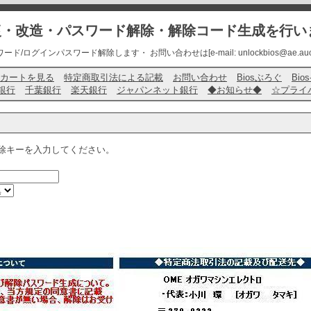
修復・改造・パスワード解除・解除コード生成を行い
ード/ログインパスワード解除します・ お問い合わせは[e-mail: unlockbios@ae.auone-
カートを見る
特定商取引法による記載
お問い合わせ
Biosぶろぐ
Bio
銀行
千葉銀行
楽天銀行
ジャパンネット銀行
◆お知らせ◆
☆プライ
除キーを入力してください。