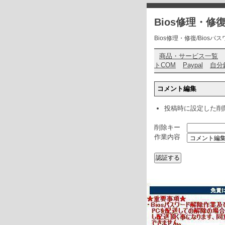
Bios修理・
Bios修理・修復/Biosパスワ
商品・サービス一覧
トCOM
Paypal
自分
コメント編集
投稿時に設定した削
削除キー
作業内容