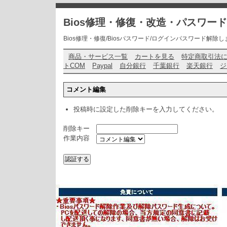
Bios修理・修復・改造・パスワー
Bios修理・修復/Biosパスワード/ログインパスワード解除します・ お問い
商品・サービス一覧
カートを見る
特定商取引法
トCOM
Paypal
自分銀行
千葉銀行
楽天銀行
ジ
コメント編集
投稿時に設定した削除キーを入力してください。
削除キー
作業内容