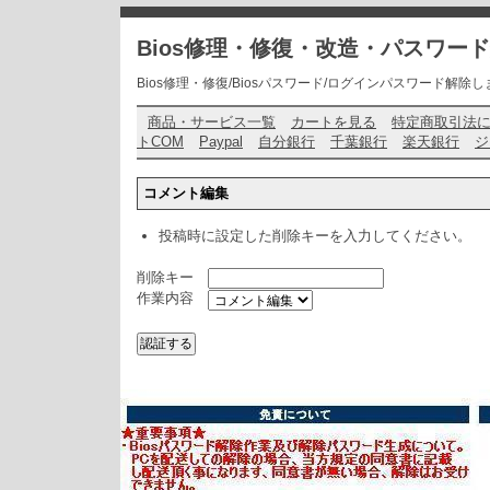
Bios修理・修復・改造・パスワー
Bios修理・修復/Biosパスワード/ログインパスワード解除します・ お問い
商品・サービス一覧
カートを見る
特定商取引法
トCOM
Paypal
自分銀行
千葉銀行
楽天銀行
ジ
コメント編集
投稿時に設定した削除キーを入力してください。
削除キー
作業内容