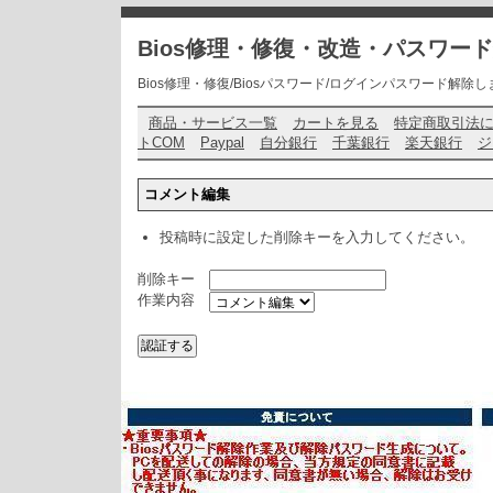
Bios修理・修復・改造・パスワー
Bios修理・修復/Biosパスワード/ログインパスワード解除します・ お問い
商品・サービス一覧
カートを見る
特定商取引法
トCOM
Paypal
自分銀行
千葉銀行
楽天銀行
ジ
コメント編集
投稿時に設定した削除キーを入力してください。
削除キー
作業内容