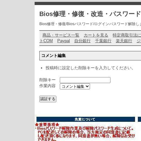
Bios修理・修復・改造・パスワー
Bios修理・修復/Biosパスワード/ログインパスワード解除します・ お問い
商品・サービス一覧
カートを見る
特定商取引法
トCOM
Paypal
自分銀行
千葉銀行
楽天銀行
ジ
コメント編集
投稿時に設定した削除キーを入力してください。
削除キー
作業内容