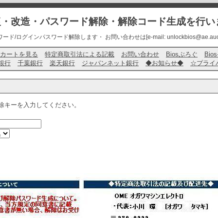
修復・改造・パスワード解除・解除コード生成を行い
ード/ログインパスワード解除します・ お問い合わせは[e-mail: unlockbios@ae.auone-
カートを見る
特定商取引法による記載
お問い合わせ
Biosぶろぐ
Bio
銀行
千葉銀行
楽天銀行
ジャパンネット銀行
◆お知らせ◆
☆プライ
除キーを入力してください。