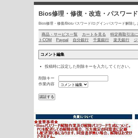
Bios修理・修復・改造・パスワー
Bios修理・修復/Biosパスワード/ログインパスワード解除します・ お問い
商品・サービス一覧
カートを見る
特定商取引法
トCOM
Paypal
自分銀行
千葉銀行
楽天銀行
ジ
コメント編集
投稿時に設定した削除キーを入力してください。
削除キー
作業内容