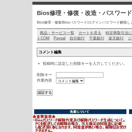
Bios修理・修復・改造・パスワー
Bios修理・修復/Biosパスワード/ログインパスワード解除します・ お問い
商品・サービス一覧
カートを見る
特定商取引法
トCOM
Paypal
自分銀行
千葉銀行
楽天銀行
ジ
コメント編集
投稿時に設定した削除キーを入力してください。
削除キー
作業内容