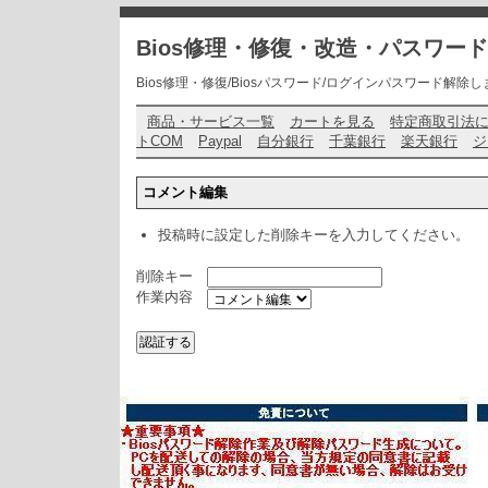
Bios修理・修復・改造・パスワー
Bios修理・修復/Biosパスワード/ログインパスワード解除します・ お問い
商品・サービス一覧
カートを見る
特定商取引法
トCOM
Paypal
自分銀行
千葉銀行
楽天銀行
ジ
コメント編集
投稿時に設定した削除キーを入力してください。
削除キー
作業内容