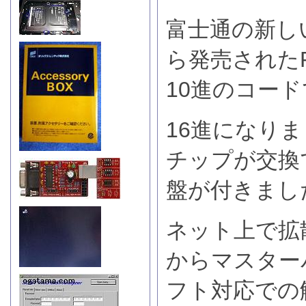
富士通の新しい
ら発売された
10進のコー
16進になりま
チップが交換
盤が付きまし
ネット上で拡
からマスター
フト対応での