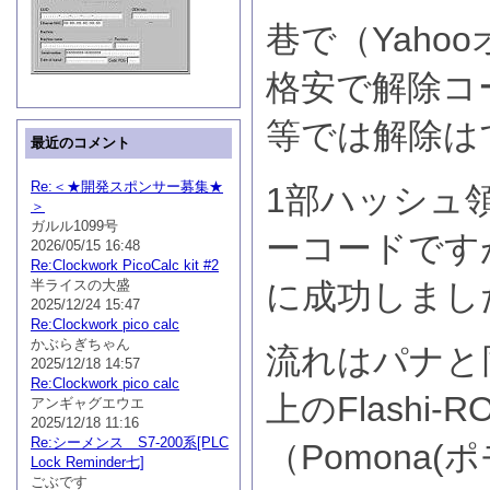
巷で（Yaho
格安で解除コ
等では解除は
最近のコメント
Re:＜★開発スポンサー募集★
1部ハッシュ
＞
ガルル1099号
ーコードです
2026/05/15 16:48
Re:Clockwork PicoCalc kit #2
半ライスの大盛
に成功しまし
2025/12/24 15:47
Re:Clockwork pico calc
かぶらぎちゃん
流れはパナと
2025/12/18 14:57
Re:Clockwork pico calc
上のFlashi
アンギャグエウエ
2025/12/18 11:16
Re:シーメンス S7-200系[PLC
（Pomona(ポ
Lock Reminder七]
ごぶです