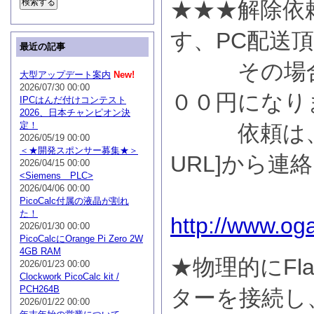
★★★解除依
す、PC配送
最近の記事
その場合１
大型アップデート案内
New!
2026/07/30 00:00
００円になり
IPCはんだ付けコンテスト
2026、日本チャンピオン決
定！
依頼は、
2026/05/19 00:00
＜★開発スポンサー募集★＞
URL]から連
2026/04/15 00:00
<Siemens PLC>
2026/04/06 00:00
PicoCalc付属の液晶が割れ
た！
http://www.og
2026/01/30 00:00
PicoCalcにOrange Pi Zero 2W
4GB RAM
★物理的にFla
2026/01/23 00:00
Clockwork PicoCalc kit /
PCH264B
ターを接続し、
2026/01/22 00:00