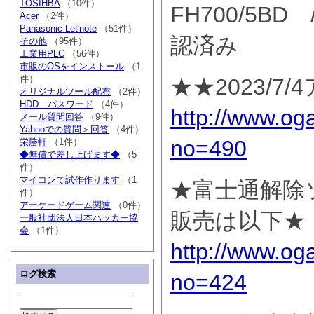
TOSIHBA
（10件）
FH700/5BD
Acer
（2件）
Panasonic Let'note
（51件）
認済み
その他
（95件）
工業用PLC
（56件）
市販のOSをインストール
（1
件）
★★2023/7
オリジナルツール配布
（2件）
HDD パスワード
（4件）
http://www.og
メール質問回答
（9件）
Yahooでの質問＞回答
（4件）
no=490
栄勝軒
（1件）
◆無償で差し上げます◆
（5
件）
マイコンで試作作ります
（1
★富士通解除
件）
アーケードゲーム関連
（0件）
販売は以下★
一般社団法人日本ハッカー協
会
（1件）
http://www.og
ログ検索
no=424