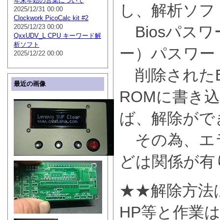
年末年始の営業について
し、解析ソフ
2025/12/31 00:00
Clockwork PicoCalc kit #2
2025/12/23 00:00
Biosパスワ
QxxUDV_L CPU キーワード解
析ソフト
ー）パスワー
2025/12/22 00:00
削除されたBio
最近の画像
ROMに書き
ば、解除がで
その為、エ
どは関係が有
★★解除方法は
HP等と作業