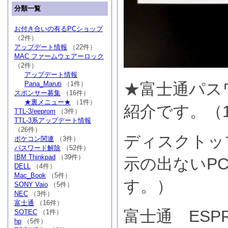
分類一覧
お付き合いの有るPCショップ
（2件）
アップデート情報
（22件）
MAC ファームウェアーロック
（2件）
アップデート情報
Pana_Maruti
（1件）
★富士通パス
スポンサー募集
（16件）
★裏メニュー★
（1件）
紹介です。（
TTL-3/eeprom
（3件）
TTL-3系アップデート情報
（26件）
ディスクトッ
ポケコン関連
（3件）
パスワード解除
（52件）
IBM Thinkpad
（39件）
示の出ないP
DELL
（4件）
Mac_Book
（5件）
す。）
SONY Vaio
（5件）
NEC
（3件）
富士通
（16件）
富士通 ESP
SOTEC
（1件）
hp
（5件）