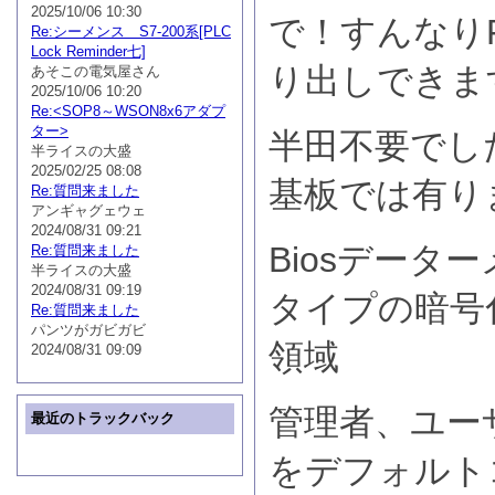
2025/10/06 10:30
で！すんなりFl
Re:シーメンス S7-200系[PLC
Lock Reminder七]
り出しできま
あそこの電気屋さん
2025/10/06 10:20
Re:<SOP8～WSON8x6アダプ
ター>
半田不要でし
半ライスの大盛
2025/02/25 08:08
基板では有り
Re:質問来ました
アンギャグェウェ
2024/08/31 09:21
Biosデータ
Re:質問来ました
半ライスの大盛
2024/08/31 09:19
タイプの暗号
Re:質問来ました
パンツがガビガビ
領域
2024/08/31 09:09
管理者、ユー
最近のトラックバック
をデフォルト