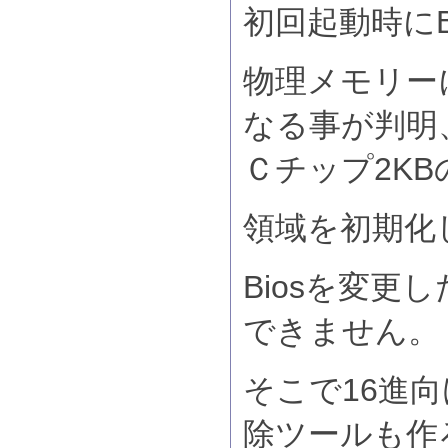
初回起動時にB
物理メモリー
なる事が判明
Ｃチップ2KBの
領域を初期化
Biosを変更
できません。
そこで16進
除ツールも作