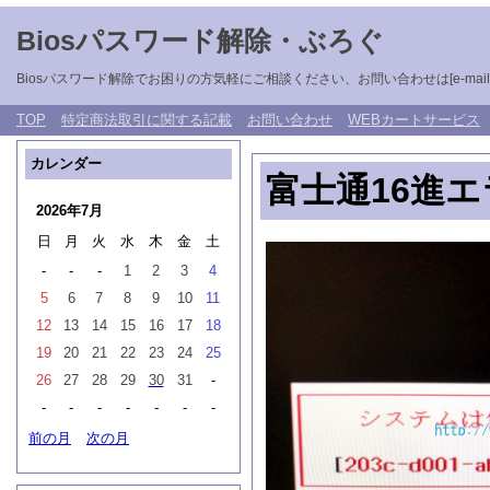
Biosパスワード解除・ぶろぐ
Biosパスワード解除でお困りの方気軽にご相談ください、お問い合わせは[e-mail: unlockb
TOP
特定商法取引に関する記載
お問い合わせ
WEBカートサービス
カレンダー
富士通16進
2026年7月
日
月
火
水
木
金
土
-
-
-
1
2
3
4
5
6
7
8
9
10
11
12
13
14
15
16
17
18
19
20
21
22
23
24
25
26
27
28
29
30
31
-
-
-
-
-
-
-
-
前の月
次の月