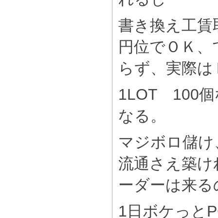
書き換え工賃取
円位でＯＫ、
らず、実際は
1LOT 10
なる。
マジボロ儲け
流通さえ築け
ーダーは来る
1日ボケっとP