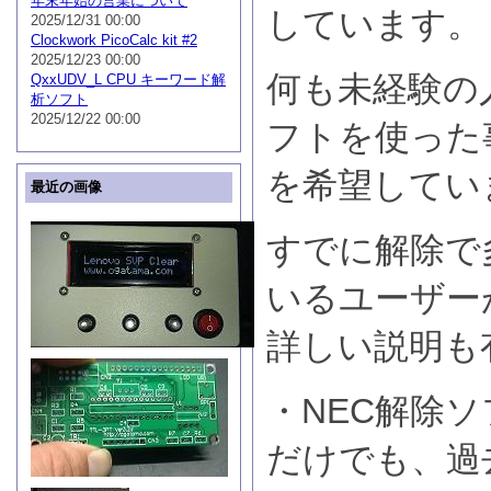
年末年始の営業について
しています。
2025/12/31 00:00
Clockwork PicoCalc kit #2
2025/12/23 00:00
何も未経験の
QxxUDV_L CPU キーワード解
析ソフト
2025/12/22 00:00
フトを使った
を希望してい
最近の画像
すでに解除で
いるユーザー
詳しい説明も
・NEC解除ソ
だけでも、過