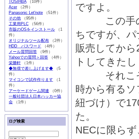
TOSIHBA
（10件）
ですよ。
Acer
（2件）
Panasonic Let'note
（51件）
この手のソ
その他
（95件）
工業用PLC
（56件）
市販のOSをインストール
（1
ちですが、パ
件）
オリジナルツール配布
（2件）
販売してから
HDD パスワード
（4件）
メール質問回答
（9件）
Yahooでの質問＞回答
（4件）
トしてきたし
栄勝軒
（1件）
◆無償で差し上げます◆
（5
それこそＣ
件）
マイコンで試作作ります
（1
件）
時から有るソ
アーケードゲーム関連
（0件）
一般社団法人日本ハッカー協
紐づけ）で1
会
（1件）
た。
ログ検索
NECに限らず