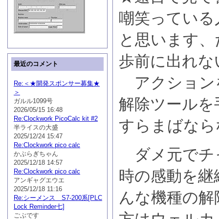
嘲笑っている
と思います、
歩前に出れな
最近のコメント
アクション
Re:＜★開発スポンサー募集★
＞
解除ツールを
ガルル1099号
2026/05/15 16:48
Re:Clockwork PicoCalc kit #2
すらまばなら
半ライスの大盛
2025/12/24 15:47
Re:Clockwork pico calc
ダメ元でチ
かぶらぎちゃん
2025/12/18 14:57
時の感動を継
Re:Clockwork pico calc
アンギャグエウエ
2025/12/18 11:16
んな機種の解
Re:シーメンス S7-200系[PLC
Lock Reminder七]
ごぶです