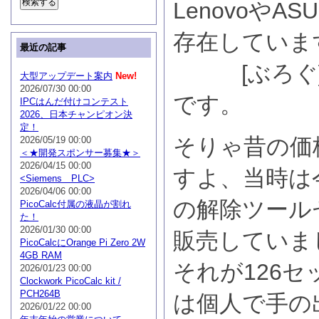
LenovoやA
存在していま
最近の記事
[ぶろぐ]
大型アップデート案内
New!
2026/07/30 00:00
です。
IPCはんだ付けコンテスト
2026、日本チャンピオン決
定！
そりゃ昔の価
2026/05/19 00:00
＜★開発スポンサー募集★＞
2026/04/15 00:00
すよ、当時は
<Siemens PLC>
2026/04/06 00:00
の解除ツール
PicoCalc付属の液晶が割れ
た！
2026/01/30 00:00
販売していま
PicoCalcにOrange Pi Zero 2W
4GB RAM
それが126
2026/01/23 00:00
Clockwork PicoCalc kit /
PCH264B
は個人で手の
2026/01/22 00:00