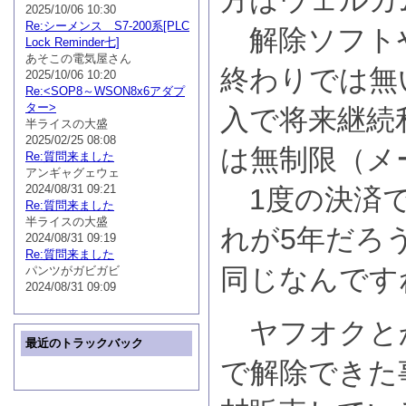
方はウェルカ
2025/10/06 10:30
Re:シーメンス S7-200系[PLC
解除ソフト
Lock Reminder七]
あそこの電気屋さん
終わりでは無
2025/10/06 10:20
Re:<SOP8～WSON8x6アダプ
ター>
入で将来継続
半ライスの大盛
2025/02/25 08:08
は無制限（メ
Re:質問来ました
アンギャグェウェ
2024/08/31 09:21
1度の決済で
Re:質問来ました
半ライスの大盛
れが5年だろ
2024/08/31 09:19
Re:質問来ました
同じなんです
パンツがガビガビ
2024/08/31 09:09
ヤフオクと
最近のトラックバック
で解除できた