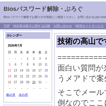
Biosパスワード解除・ぶろぐ
Biosパスワード解除でお困りの方気軽にご相談ください、お問い合わせは[e-mail: unlockb
TOP
特定商法取引に関する記載
お問い合わせ
WEBカートサービス
カレンダー
技術の高山で
2026年7月
日
月
火
水
木
金
土
==========
-
-
-
1
2
3
4
5
6
7
8
9
10
11
面白い質問が
12
13
14
15
16
17
18
うメアドで案
19
20
21
22
23
24
25
26
27
28
29
30
31
-
-
-
-
-
-
-
-
そこでメール
前の月
次の月
倒なのでここ