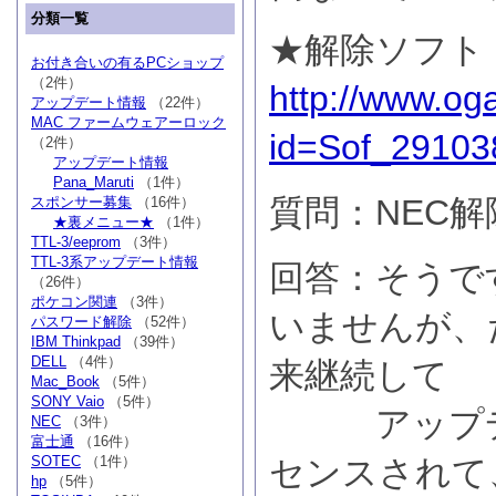
分類一覧
★解除ソフト
お付き合いの有るPCショップ
（2件）
http://www.og
アップデート情報
（22件）
MAC ファームウェアーロック
id=Sof_29103
（2件）
アップデート情報
Pana_Maruti
（1件）
質問：NEC
スポンサー募集
（16件）
★裏メニュー★
（1件）
TTL-3/eeprom
（3件）
TTL-3系アップデート情報
回答：そうで
（26件）
ポケコン関連
（3件）
いませんが、
パスワード解除
（52件）
IBM Thinkpad
（39件）
DELL
（4件）
来継続して
Mac_Book
（5件）
SONY Vaio
（5件）
アップデー
NEC
（3件）
富士通
（16件）
SOTEC
（1件）
センスされて
hp
（5件）