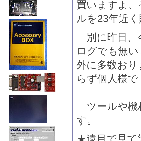
買いますよ、
ルを23年近
別に昨日、
ログでも無い
外に多数おり
らず個人様で
ツールや機
す。
★遠目で見て